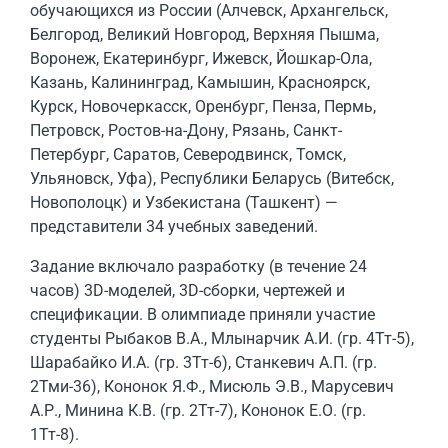
обучающихся из России (Алчевск, Архангельск,
Белгород, Великий Новгород, Верхняя Пышма,
Воронеж, Екатеринбург, Ижевск, Йошкар-Ола,
Казань, Калининград, Камышин, Красноярск,
Курск, Новочеркасск, Оренбург, Пенза, Пермь,
Петровск, Ростов-на-Дону, Рязань, Санкт-
Петербург, Саратов, Северодвинск, Томск,
Ульяновск, Уфа), Республики Беларусь (Витебск,
Новополоцк) и Узбекистана (Ташкент) —
представители 34 учебных заведений.
Задание включало разработку (в течение 24
часов) 3D-моделей, 3D-сборки, чертежей и
спецификации. В олимпиаде приняли участие
студенты Рыбаков В.А., Млынарчик А.И. (гр. 4Тт-5),
Шарабайко И.А. (гр. 3Тт-6), Станкевич А.П. (гр.
2Тми-36), Кононок Я.Ф., Мисюль Э.В., Марусевич
А.Р., Минина К.В. (гр. 2Тт-7), Кононок Е.О. (гр.
1Тт-8).